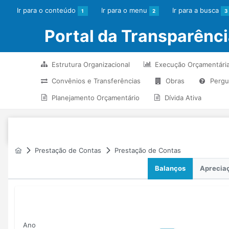
Ir para o conteúdo
Ir para o menu
Ir para a busca
1
2
3
Portal da Transparênci
Estrutura Organizacional
Execução Orçamentári
Convênios e Transferências
Obras
Pergu
Planejamento Orçamentário
Dívida Ativa
Prestação de Contas
Prestação de Contas
Balanços
Apreciaç
Ano