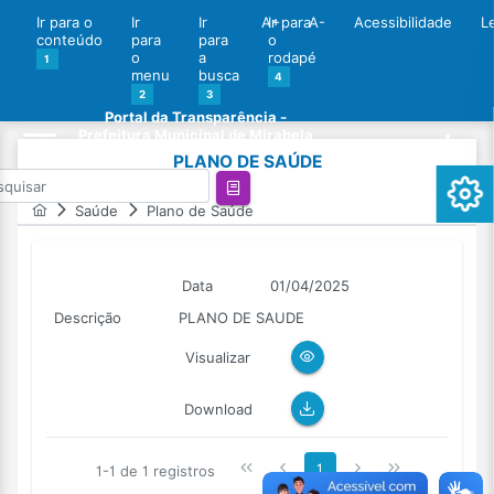
Ir para o
Ir
Ir
A+
Ir para
A-
Acessibilidade
L
conteúdo
para
para
o
o
a
rodapé
1
menu
busca
4
2
3
Portal da Transparência -
Prefeitura Municipal de Mirabela
PLANO DE SAÚDE
Saúde
Plano de Saúde
Data
01/04/2025
Descrição
PLANO DE SAUDE
Visualizar
Download
1
1-1 de 1 registros